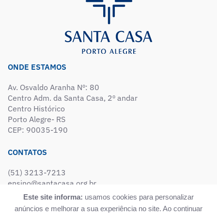
ONDE ESTAMOS
Av. Osvaldo Aranha Nº: 80
Centro Adm. da Santa Casa, 2º andar
Centro Histórico
Porto Alegre- RS
CEP: 90035-190
CONTATOS
(51) 3213-7213
ensino@santacasa.org.br
pesquisa@santacasa.org.br
Este site informa:
usamos cookies para personalizar
anúncios e melhorar a sua experiência no site. Ao continuar
SIGA-NOS